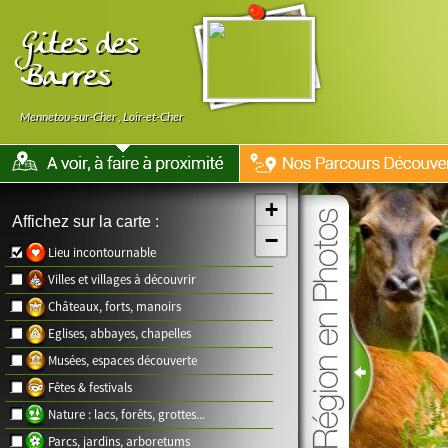
Gites des
Barres
Mennetou-sur-Cher
,
Loir-et-Cher
+
Affichez sur la carte :
−
Lieu incontournable
Villes et villages à découvrir
Châteaux, forts, manoirs
Eglises, abbayes, chapelles
Musées, espaces découverte
Fêtes & festivals
Nature : lacs, forêts, grottes...
Parcs, jardins, arboretums