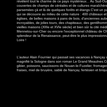
révèlent tout le charme de ce pays mystérieux... Au Sud-O
couvertes de champs de céréales et de cultures maraîchère
parsemées çà et là de quelques forêts et étangs.C'est un p
qui se découvre au milieu de cette nature : 400 châteaux e
églises, de belles maisons à pans de bois, d'anciennes au
incroyables, de jolies tours, des chapiteaux, des gentilho
vieilles maisons (XIIIe et XVIe siècle) et bien sûr la cité médi
Mennetou-sur-Cher ou encore l'exceptionnel château de Ch
splendeur de la Renaissance, peut-être le plus impressionn
Loire !
L'auteur Alain Fournier qui passait ses vacances à
Nançay
c
magnifié la Sologne dans son roman Le Grand Meaulnes.Cèp
gibier, poissons, saucissons de Nouan-le-Fuzelier, fromage
fraises, miel de bruyère, sablé de
Nançay
, fertésien et bri
Sennely, croquets,feuilletine de Sologne...
Vins et alcools :
Cheverny
et Cour-
Cheverny
, eau-de-vie de
fraise.
Retour vers l'accueil