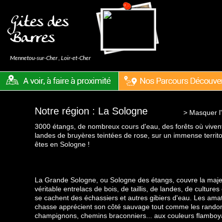
Gites des
Barres
Mennetou-sur-Cher
,
Loir-et-Cher
Notre région : La Sologne
> Masquer l'
3000 étangs, de nombreux cours d'eau, des forêts où vivent
landes de bruyères teintées de rose, sur un immense territo
êtes en Sologne !
La Grande Sologne, ou Sologne des étangs, couvre la maje
véritable entrelacs de bois, de taillis, de landes, de culture
se cachent des échassiers et autres gibiers d'eau. Les ama
chasse apprécient son côté sauvage tout comme les randonn
champignons, chemins braconniers... aux couleurs flamboy