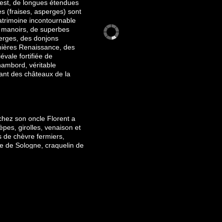
uest, de longues étendues
s (fraises, asperges) sont
atrimoine incontournable
t manoirs, de superbes
berges, des donjons
mmières Renaissance, des
évale fortifiée de
ambord, véritable
ant des châteaux de la
hez son oncle Florent a
es, girolles, venaison et
s de chèvre fermiers,
que de Sologne, craquelin de
 poire, marc, liqueur de