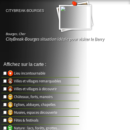
CITYBREAK-BOURGES
Bourges
,
Cher
CityBreak-Bourges situation idéale pour visiter le Berry
Affichez sur la carte :
Lieu incontournable
Villes et villages remarquables
Villes et villages à découvrir
Châteaux, forts, manoirs
Eglises, abbayes, chapelles
Musées, espaces découverte
Fêtes & festivals
Nature : lacs, forêts, grottes...