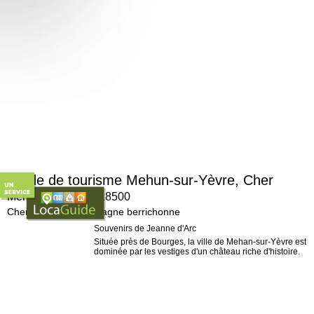
Guide de tourisme Mehun-sur-Yèvre, Cher
Mehun-sur-Yèvre, 18500
Cher (18), La Champagne berrichonne
Souvenirs de Jeanne d'Arc
Située près de Bourges, la ville de Mehan-sur-Yèvre est
dominée par les vestiges d'un château riche d'histoire.
C'est en effet dans cette forteresse que Charles VII reçut
l'illustre Jeanne d'Arc.
Profitez de votre visite pour vous détendre en vous
baladant sur les quais de la Yèvre, mais surtout ne
quittez pas la cité avant d'avoir visité le Pôle de la